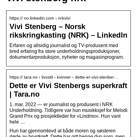
https:// no.linkedin.com › nrkvivi
Vivi Stenberg – Norsk
rikskringkasting (NRK) – LinkedIn
Erfaren og allsidig journalist og TV-produsent med
bred erfaring fra store underholdningsproduksjoner,
dokumentarproduksjon, nyheter og magasinprogram.
https:// tara.no › livsstil › kvinner › dette-er-vivi-stenber…
Dette er Vivi Stenbergs superkraft
| Tara.no
1. mar. 2022 — er journalist og produsent i NRK
Underholdning. Tidligere var hun musikksjef for Melodi
Grand Prix og prosjektleder for «Lindmo». Hun vant
hele …
Hun har gjennomlevd at både moren og søsteren
døde av brystkreft. Dette har gitt henne dyp sorg, men