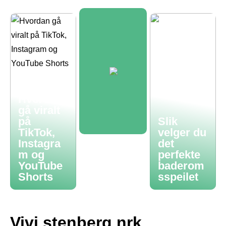
Hvordan
gå viralt
på
Slik
TikTok,
velger du
Instagra
det
m og
perfekte
YouTube
baderom
Shorts
sspeilet
Vivi stenberg nrk