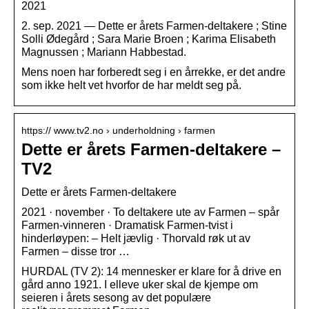
2021
2. sep. 2021 — Dette er årets Farmen-deltakere ; Stine
Solli Ødegård ; Sara Marie Broen ; Karima Elisabeth
Magnussen ; Mariann Habbestad.
Mens noen har forberedt seg i en årrekke, er det andre
som ikke helt vet hvorfor de har meldt seg på.
https:// www.tv2.no › underholdning › farmen
Dette er årets Farmen-deltakere –
TV2
Dette er årets Farmen-deltakere
2021 · november · To deltakere ute av Farmen – spår
Farmen-vinneren · Dramatisk Farmen-tvist i
hinderløypen: – Helt jævlig · Thorvald røk ut av
Farmen – disse tror …
HURDAL (TV 2): 14 mennesker er klare for å drive en
gård anno 1921. I elleve uker skal de kjempe om
seieren i årets sesong av det populære