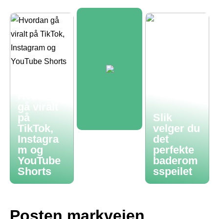
Hvordan
gå viralt
på
Slik
TikTok,
velger du
Instagra
det
m og
perfekte
YouTube
baderom
Shorts
sspeilet
Posten markveien