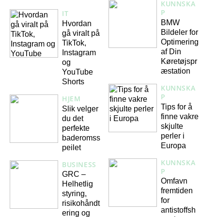
KUNNSKA
P
IT
BMW
Hvordan
Bildeler for
gå viralt på
Optimering
TikTok,
af Din
Instagram
Køretøjspr
og
æstation
YouTube
Shorts
KUNNSKA
P
HJEM
Tips for å
Slik velger
finne vakre
du det
skjulte
perfekte
perler i
baderomss
Europa
peilet
KUNNSKA
BUSINESS
P
GRC –
Omfavn
Helhetlig
fremtiden
styring,
for
risikohåndt
antistoffsh
ering og