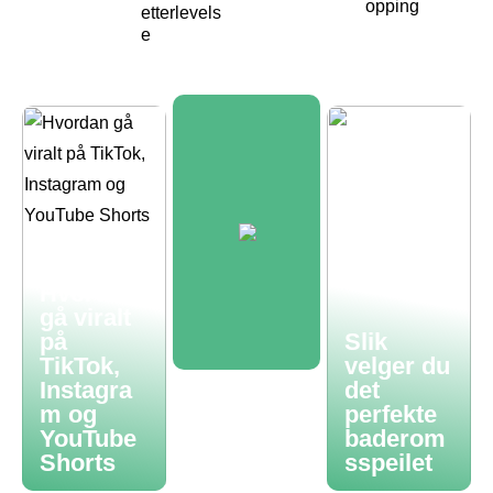
opping
etterlevels
e
Hvordan
gå viralt
på
Slik
TikTok,
velger du
Instagra
det
m og
perfekte
YouTube
baderom
Shorts
sspeilet