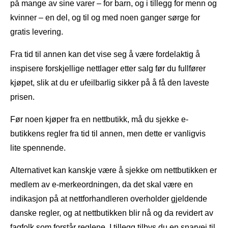
på mange av sine varer – for barn, og i tillegg for menn og
kvinner – en del, og til og med noen ganger sørge for
gratis levering.
Fra tid til annen kan det vise seg å være fordelaktig å
inspisere forskjellige nettlager etter salg før du fullfører
kjøpet, slik at du er ufeilbarlig sikker på å få den laveste
prisen.
Før noen kjøper fra en nettbutikk, må du sjekke e-
butikkens regler fra tid til annen, men dette er vanligvis
lite spennende.
Alternativet kan kanskje være å sjekke om nettbutikken er
medlem av e-merkeordningen, da det skal være en
indikasjon på at nettforhandleren overholder gjeldende
danske regler, og at nettbutikken blir nå og da revidert av
fagfolk som forstår reglene. I tillegg tilbys du en snarvei til