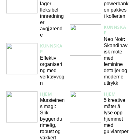
lager –
powerbank
fleksibel
en pakkes
innredning
i kofferten
er
KUNNSKA
avgjørend
P
e
Neo Noir:
Skandinav
KUNNSKA
P
isk mote
Effektiv
med
organiseri
feminine
ng med
detaljer og
verktøyvog
moderne
n
uttrykk
HJEM
HJEM
Mursteinen
5 kreative
s magi:
måter å
Slik
lyse opp
bygger du
hjemmet
rimelig,
med
robust og
gulvlamper
vakkert