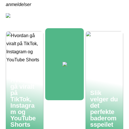
anmeldelser
Hvordan
gå viralt
på
Slik
TikTok,
velger du
Instagra
det
m og
perfekte
YouTube
baderom
Shorts
sspeilet