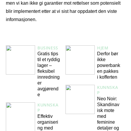
men vi kan ikke gi garantier mot rettelser som potensielt
blir implementert etter at vi sist har oppdatert den viste
informasjonen.
BUSINESS
HJEM
Gratis tips
Derfor bør
til et ryddig
ikke
lager –
powerbank
fleksibel
en pakkes
innredning
i kofferten
er
KUNNSKA
avgjørend
P
e
Neo Noir:
Skandinav
KUNNSKA
P
isk mote
Effektiv
med
organiseri
feminine
ng med
detaljer og