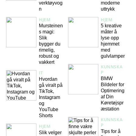
verktøyvog
moderne
n
uttrykk
HJEM
HJEM
Mursteinen
5 kreative
s magi:
måter å
Slik
lyse opp
bygger du
hjemmet
rimelig,
med
robust og
gulvlamper
vakkert
KUNNSKA
P
IT
BMW
Hvordan
Bildeler for
gå viralt på
Optimering
TikTok,
af Din
Instagram
Køretøjspr
og
æstation
YouTube
Shorts
KUNNSKA
P
HJEM
Tips for å
Slik velger