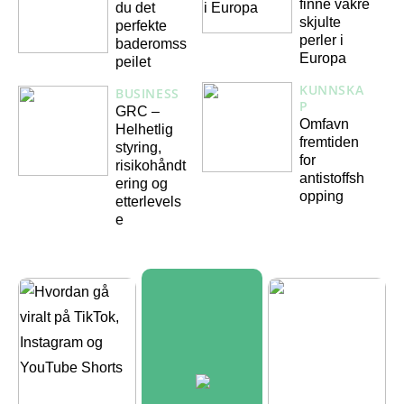
finne vakre
du det
skjulte
perfekte
perler i
baderomss
Europa
peilet
KUNNSKA
BUSINESS
P
GRC –
Omfavn
Helhetlig
fremtiden
styring,
for
risikohåndt
antistoffsh
ering og
opping
etterlevels
e