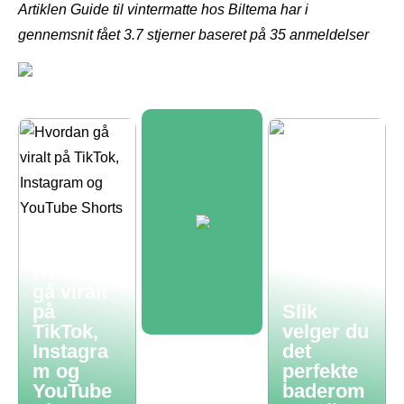
Artiklen Guide til vintermatte hos Biltema har i
gennemsnit fået
3.7
stjerner baseret på
35
anmeldelser
Hvordan
gå viralt
på
Slik
TikTok,
velger du
Instagra
det
m og
perfekte
YouTube
baderom