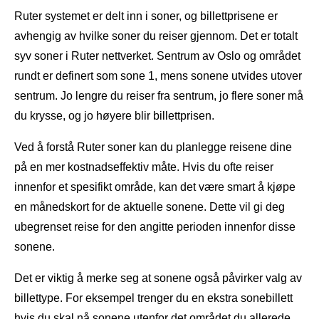
Ruter systemet er delt inn i soner, og billettprisene er
avhengig av hvilke soner du reiser gjennom. Det er totalt
syv soner i Ruter nettverket. Sentrum av Oslo og området
rundt er definert som sone 1, mens sonene utvides utover
sentrum. Jo lengre du reiser fra sentrum, jo flere soner må
du krysse, og jo høyere blir billettprisen.
Ved å forstå Ruter soner kan du planlegge reisene dine
på en mer kostnadseffektiv måte. Hvis du ofte reiser
innenfor et spesifikt område, kan det være smart å kjøpe
en månedskort for de aktuelle sonene. Dette vil gi deg
ubegrenset reise for den angitte perioden innenfor disse
sonene.
Det er viktig å merke seg at sonene også påvirker valg av
billettype. For eksempel trenger du en ekstra sonebillett
hvis du skal nå sonene utenfor det området du allerede