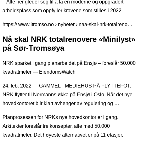
– Alle her gleder seg til å få en moderne og oppgradert
arbeidsplass som oppfyller kravene som stilles i 2022.
https:// www.itromso.no › nyheter › naa-skal-nrk-totalreno…
Nå skal NRK totalrenovere «Minilyst»
på Sør-Tromsøya
NRK sparket i gang planarbeidet på Ensjø – foreslår 50.000
kvadratmeter — EiendomsWatch
24. feb. 2022 — GAMMELT MEDIEHUS PÅ FLYTTEFOT:
NRK flytter til Normannsløkka på Ensjø i Oslo. Når det nye
hovedkontoret blir klart avhenger av regulering og …
Planprosessen for NRKs nye hovedkontor er i gang.
Arkitekter foreslår tre konsepter, alle med 50.000
kvadratmeter. Det høyeste alternativet er på 11 etasjer.