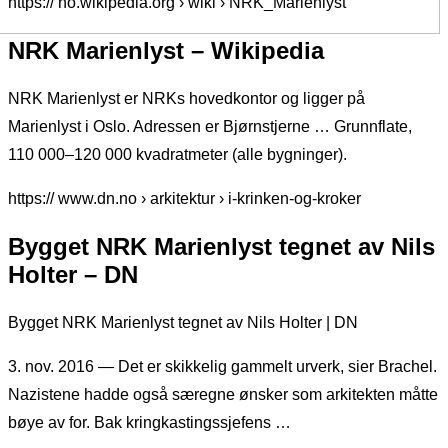
https:// no.wikipedia.org › wiki › NRK_Marienlyst
NRK Marienlyst – Wikipedia
NRK Marienlyst er NRKs hovedkontor og ligger på
Marienlyst i Oslo. Adressen er Bjørnstjerne … Grunnflate,
110 000–120 000 kvadratmeter (alle bygninger).
https:// www.dn.no › arkitektur › i-krinken-og-kroker
Bygget NRK Marienlyst tegnet av Nils
Holter – DN
Bygget NRK Marienlyst tegnet av Nils Holter | DN
3. nov. 2016 — Det er skikkelig gammelt urverk, sier Brachel.
Nazistene hadde også særegne ønsker som arkitekten måtte
bøye av for. Bak kringkastingssjefens …