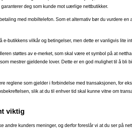
 garanterer deg som kunde mot uærlige nettbutikker.
er betaling med mobiltelefon. Som et alternativ bør du vurdere en a
 e-butikkens vilkår og betingelser, men dette er vanligvis lite in
eren støttes av e-merket, som skal være et symbol på at netthan
m mestrer gjeldende lover. Dette er en god mulighet til å bli bist
ære reglene som gjelder i forbindelse med transaksjonen, for ek
øpsbekreftelsen, slik at du til enhver tid skal kunne vitne om tr
t viktig
ike andre kunders meninger, og derfor foreslår vi at du ser på ne