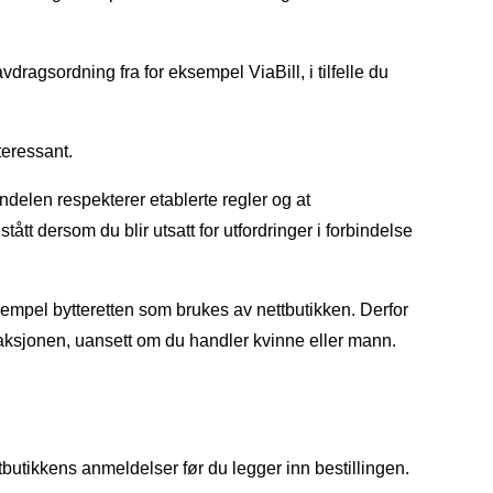
vdragsordning fra for eksempel ViaBill, i tilfelle du
teressant.
delen respekterer etablerte regler og at
ått dersom du blir utsatt for utfordringer i forbindelse
sempel bytteretten som brukes av nettbutikken. Derfor
ansaksjonen, uansett om du handler kvinne eller mann.
ttbutikkens anmeldelser før du legger inn bestillingen.