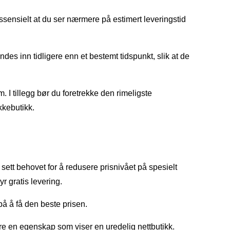
ssensielt at du ser nærmere på estimert leveringstid
des inn tidligere enn et bestemt tidspunkt, slik at de
. I tillegg bør du foretrekke den rimeligste
kkebutikk.
r sett behovet for å redusere prisnivået på spesielt
r gratis levering.
 på å få den beste prisen.
 være en egenskap som viser en uredelig nettbutikk.