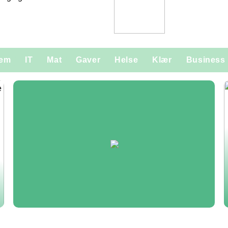
jem
IT
Mat
Gaver
Helse
Klær
Business