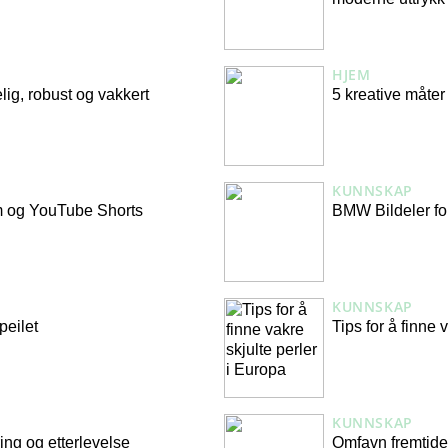
HJEM
lig, robust og vakkert
5 kreative måte
KUNNSKAP
am og YouTube Shorts
BMW Bildeler fo
KUNNSKAP
peilet
Tips for å finne 
KUNNSKAP
ing og etterlevelse
Omfavn fremtiden