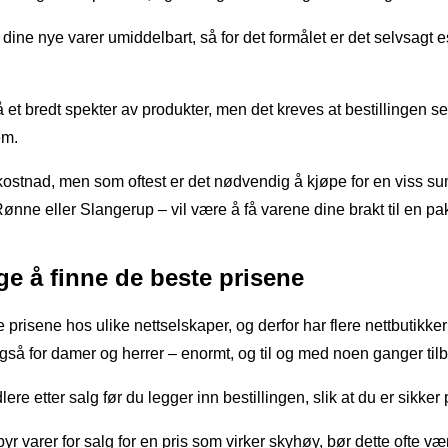
dine nye varer umiddelbart, så for det formålet er det selvsagt e
t bredt spekter av produkter, men det kreves at bestillingen sen
em.
n kostnad, men som oftest er det nødvendig å kjøpe for en viss sum
ønne eller Slangerup – vil være å få varene dine brakt til en pa
ge å finne de beste prisene
e prisene hos ulike nettselskaper, og derfor har flere nettbutikke
 også for damer og herrer – enormt, og til og med noen ganger tilby
ere etter salg før du legger inn bestillingen, slik at du er sikker
tilbyr varer for salg for en pris som virker skyhøy, bør dette ofte