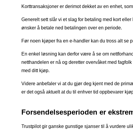
Korttransaksjoner er derimot dekket av en enhet, som
Generelt sett slår vi et slag for betaling med kort ell
ønsker å betale ned betalingen over en periode.
Før noen kjøper fra en e-handler kan du tross alt se på
En enkel løsning kan derfor være å se om nettforhandl
netthandelen er nå og deretter overvåket med fagfolk so
med ditt kjøp.
Videre anbefaler vi at du gjør deg kjent med de prim
er det også aktuelt at du til enhver tid oppbevarer kj
Forsendelsesperioden er ekstrem
Trustpilot gir ganske gunstige sjanser til å vurdere ul