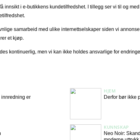
 innsikt i e-butikkens kundetilfredshet. I tillegg ser vi til og m
tilfredshet.
jevnlige samarbeid med ulike internettselskaper siden vi annonse
er et kjøp.
 kontinuerlig, men vi kan ikke holdes ansvarlige for endringer so
HJEM
el innredning er
Derfor bør ikke
KUNNSKAP
n
Neo Noir: Skand
moderne uttrykk