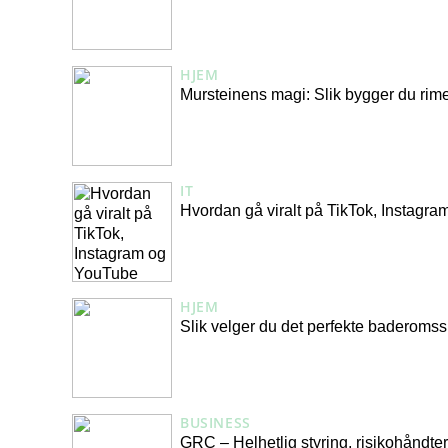
HJEM
Mursteinens magi: Slik bygger du rime
IT
Hvordan gå viralt på TikTok, Instagr
HJEM
Slik velger du det perfekte baderomss
BUSINESS
GRC – Helhetlig styring, risikohåndter